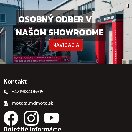
OSOBNÝ ODBER V
NAŠOM SHOWROOME
NAVIGÁCIA
Kontakt
+421918406315
moto@lmdmoto.sk
Dôležité informácie