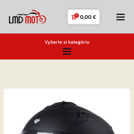
0,00
€
Vyberte si kategóriu