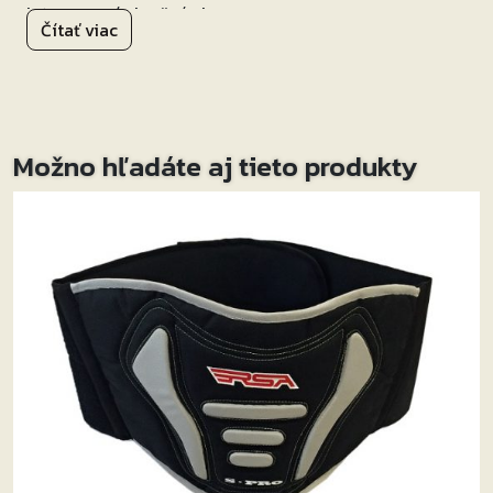
Integrovaná slnečná clona.
Čítať viac
Ventilácia pre lepšiu priedušnosť.
Odnímateľná a prateľná výstelka.
Zapínanie prilby mikroprackou.
Možno hľadáte aj tieto produkty
Hmotnosť 1400 g (+/- 50g).Homologácia ECE 22.05.
Otvorená prilba na pohodové moto výlety!