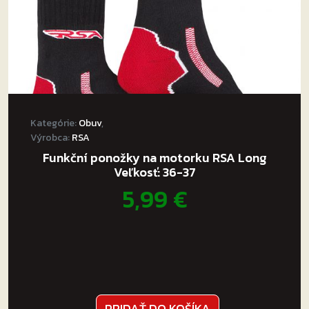
Kategórie:
Obuv
,
Výrobca:
RSA
Funkční ponožky na motorku RSA Long
Veľkosť: 36-37
5,99
€
PRIDAŤ DO KOŠÍKA