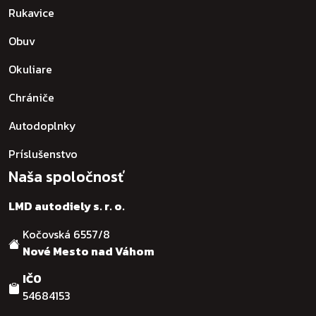
Rukavice
Obuv
Okuliare
Chrániče
Autodoplnky
Príslušenstvo
Naša spoločnosť
LMD autodiely s. r. o.
Kočovská 6557/8
Nové Mesto nad Váhom
IČO
54684153