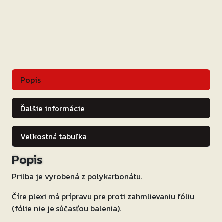
čierna
matná
Popis
Ďalšie informácie
Veľkostná tabuľka
Popis
Prilba je vyrobená z polykarbonátu.
Číre plexi má prípravu pre proti zahmlievaniu fóliu
(fólie nie je súčasťou balenia).