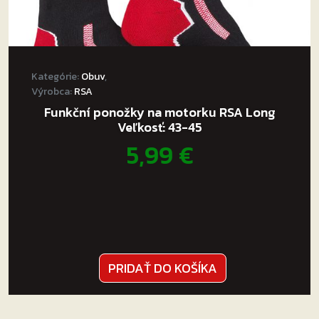
atraktívnom dizajne!
Kategórie:
Obuv
,
Výrobca:
RSA
Funkční ponožky na motorku RSA Long
Veľkosť: 43-45
5,99
€
PRIDAŤ DO KOŠÍKA