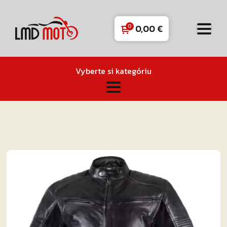
0,00
€
Vyberte si kategóriu