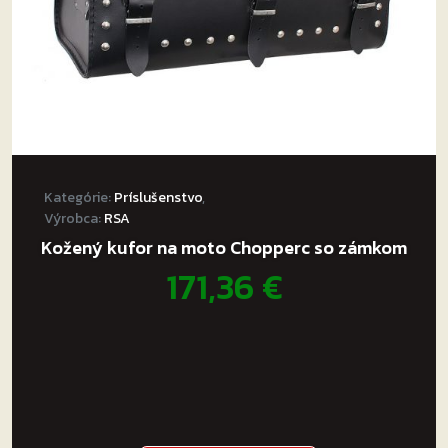
Kategórie:
Príslušenstvo
,
Výrobca:
RSA
Kožený kufor na moto Chopperc so zámkom
171,36
€