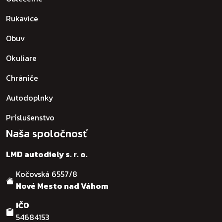
Rukavice
Obuv
Okuliare
Chrániče
Autodoplnky
Príslušenstvo
Naša spoločnosť
LMD autodiely s. r. o.
Kočovská 6557/8
Nové Mesto nad Váhom
IČO
54684153