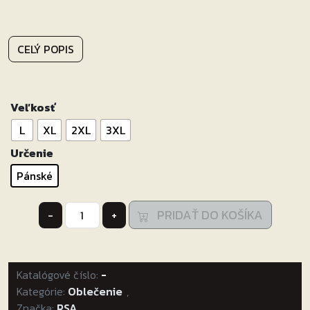
CELÝ POPIS
Veľkosť
L
XL
2XL
3XL
Určenie
Pánské
množstvo
PRIDAŤ DO KOŠÍKA
-
+
Bunda
na
motocykel
Katalógové číslo:
RSA
-
Kategórie:
Stage
Oblečenie
,
Značka:
RSA
čierna