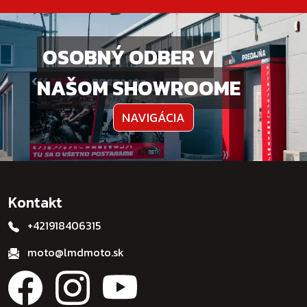
OSOBNÝ ODBER V
NAŠOM SHOWROOME
NAVIGÁCIA
Kontakt
+421918406315
moto@lmdmoto.sk